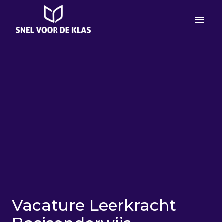
Overslaan
naar
Homepagina
content
Vacature Leerkracht